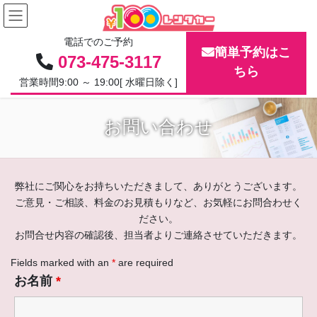
コ
ナ
ン
ビ
テ
ゲ
電話でのご予約
ン
ー
簡単予約はこ
073-475-3117
ツ
シ
ちら
に
ョ
営業時間9:00 ～ 19:00[ 水曜日除く]
移
ン
動
に
お問い合わせ
移
動
弊社にご関心をお持ちいただきまして、ありがとうございます。
ご意見・ご相談、料金のお見積もりなど、お気軽にお問合わせく
ださい。
お問合せ内容の確認後、担当者よりご連絡させていただきます。
Fields marked with an
*
are required
お名前
*